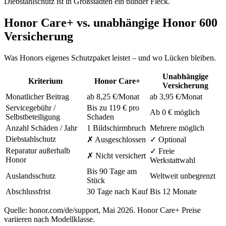
Diebstahlschutz ist in Großstädten ein blinder Fleck.
Honor Care+ vs. unabhängige Honor 600
Versicherung
Was Honors eigenes Schutzpaket leistet – und wo Lücken bleiben.
Unabhängige
Kriterium
Honor Care+
Versicherung
Monatlicher Beitrag
ab 8,25 €/Monat
ab 3,95 €/Monat
Servicegebühr /
Bis zu 119 € pro
Ab 0 € möglich
Selbstbeteiligung
Schaden
Anzahl Schäden / Jahr
1 Bildschirmbruch
Mehrere möglich
Diebstahlschutz
✗ Ausgeschlossen
✓ Optional
Reparatur außerhalb
✓ Freie
✗ Nicht versichert
Honor
Werkstattwahl
Bis 90 Tage am
Auslandsschutz
Weltweit unbegrenzt
Stück
Abschlussfrist
30 Tage nach Kauf
Bis 12 Monate
Quelle: honor.com/de/support, Mai 2026. Honor Care+ Preise
variieren nach Modellklasse.