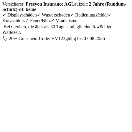
Versicherer:
Freeyou Insurance AG
Laufzeit:
2 Jahre (Rundum-
Schutz)
SB:
keine
✓ Displayschäden
✓ Wasserschaden
✓ Bedienungsfehler
✓
Kurzschluss
✓ Feuer/Blitz
✓ Vandalismus
ℹ️
Bei Geräten, die älter als 30 Tage sind, gilt eine 6-wöchige
Wartezeit.
🏷️
20% Gutschein-Code: HV123
gültig bis
07.08.2026