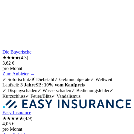
Die Bayerische
★★★★
(
4.3
)
3,62
€
pro Monat
Zum Anbieter →
✓
Sofortschutz
✗
Diebstahl
✓
Gebrauchtgeräte
✓
Weltweit
Laufzeit:
3 Jahre
SB:
10% vom Kaufpreis
✓ Displayschäden
✓ Wasserschaden
✓ Bedienungsfehler
✓
Kurzschluss
✓ Feuer/Blitz
✓ Vandalismus
Easy Insurance
★★★★
★
(
4.9
)
4,05
€
pro Monat