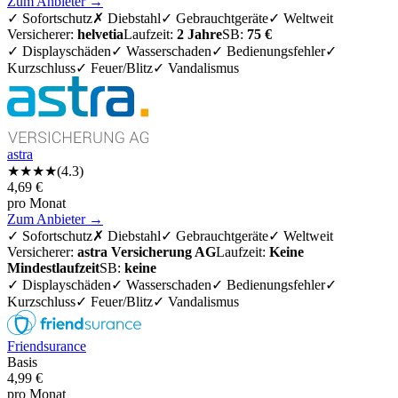
Zum Anbieter →
✓
Sofortschutz
✗
Diebstahl
✓
Gebrauchtgeräte
✓
Weltweit
Versicherer:
helvetia
Laufzeit:
2 Jahre
SB:
75 €
✓ Displayschäden
✓ Wasserschaden
✓ Bedienungsfehler
✓
Kurzschluss
✓ Feuer/Blitz
✓ Vandalismus
astra
★★★★
(
4.3
)
4,69
€
pro Monat
Zum Anbieter →
✓
Sofortschutz
✗
Diebstahl
✓
Gebrauchtgeräte
✓
Weltweit
Versicherer:
astra Versicherung AG
Laufzeit:
Keine
Mindestlaufzeit
SB:
keine
✓ Displayschäden
✓ Wasserschaden
✓ Bedienungsfehler
✓
Kurzschluss
✓ Feuer/Blitz
✓ Vandalismus
Friendsurance
Basis
4,99
€
pro Monat