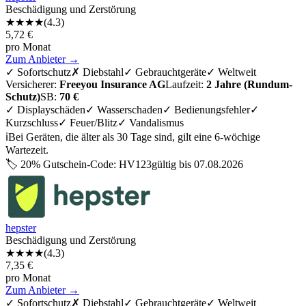
Beschädigung und Zerstörung
★★★★
(
4.3
)
5,72
€
pro Monat
Zum Anbieter →
✓
Sofortschutz
✗
Diebstahl
✓
Gebrauchtgeräte
✓
Weltweit
Versicherer:
Freeyou Insurance AG
Laufzeit:
2 Jahre (Rundum-
Schutz)
SB:
70 €
✓ Displayschäden
✓ Wasserschaden
✓ Bedienungsfehler
✓
Kurzschluss
✓ Feuer/Blitz
✓ Vandalismus
ℹ️
Bei Geräten, die älter als 30 Tage sind, gilt eine 6-wöchige
Wartezeit.
🏷️
20% Gutschein-Code: HV123
gültig bis
07.08.2026
hepster
Beschädigung und Zerstörung
★★★★
(
4.3
)
7,35
€
pro Monat
Zum Anbieter →
✓
Sofortschutz
✗
Diebstahl
✓
Gebrauchtgeräte
✓
Weltweit