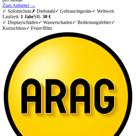
Zum Anbieter →
✓
Sofortschutz
✗
Diebstahl
✓
Gebrauchtgeräte
✓
Weltweit
Laufzeit:
1 Jahr
SB:
30 €
✓ Displayschäden
✓ Wasserschaden
✓ Bedienungsfehler
✓
Kurzschluss
✓ Feuer/Blitz