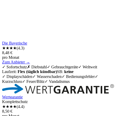
Die Bayerische
★★★★
(
4.3
)
8,48
€
pro Monat
Zum Anbieter →
✓
Sofortschutz
✗
Diebstahl
✓
Gebrauchtgeräte
✓
Weltweit
Laufzeit:
Flex (täglich kündbar)
SB:
keine
✓ Displayschäden
✓ Wasserschaden
✓ Bedienungsfehler
✓
Kurzschluss
✓ Feuer/Blitz
✓ Vandalismus
Wertgarantie
Komplettschutz
★★★★
(
4.4
)
8,50
€
pro Monat