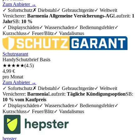
Zum Anbieter →
✓
Sofortschutz
✗
Diebstahl
✓
Gebrauchtgeräte
✓
Weltweit
Versicherer:
Barmenia Allgemeine Versicherungs-AG
Laufzeit:
1
Jahr
SB:
10 %
✓ Displayschäden
✓ Wasserschaden
✓ Bedienungsfehler
✓
Kurzschluss
✓ Feuer/Blitz
✓ Vandalismus
Schutzgarant
HandySchutzbrief Basis
★★★★
★
(
4.5
)
4,99
€
pro Monat
Zum Anbieter →
✓
Sofortschutz
✗
Diebstahl
✓
Gebrauchtgeräte
✓
Weltweit
Versicherer:
Barmenia
Laufzeit:
Tägliche Kündigungsoption
SB:
10 % vom Kaufpreis
✓ Displayschäden
✓ Wasserschaden
✓ Bedienungsfehler
✓
Kurzschluss
✓ Feuer/Blitz
✓ Vandalismus
hepster