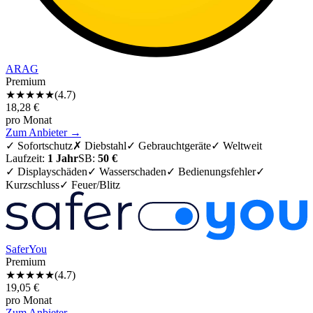
ARAG
Premium
★★★★
★
(
4.7
)
18,28
€
pro Monat
Zum Anbieter →
✓
Sofortschutz
✗
Diebstahl
✓
Gebrauchtgeräte
✓
Weltweit
Laufzeit:
1 Jahr
SB:
50 €
✓ Displayschäden
✓ Wasserschaden
✓ Bedienungsfehler
✓
Kurzschluss
✓ Feuer/Blitz
SaferYou
Premium
★★★★
★
(
4.7
)
19,05
€
pro Monat
Zum Anbieter →