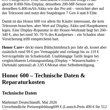
gleiche 8.000-Nits-Display, denselben 200-MP-Sensor und
denselben 6.400-mAh-Akku wie das Pro mit – verzichtet aber auf
das Telezoom und nutzt den Snapdragon 7 Gen 4 statt 8 Elite.
Damit ist das Honor 600 vor allem für Käufer interessant, die kein
Telezoom brauchen, aber Wert auf Display, Akku und Hauptkamera
legen. Eine Display-Reparatur in der Honor-Werkstatt liegt bei 260–
340 €, also bei rund 50–70 % des Kaufpreises – ein Schaden ohne
Versicherung trifft entsprechend hart.
Honor Care+
deckt einen Bildschirmbruch pro Jahr ab, kostet aber
zusätzlich rund 99 € pro Vertragsjahr und verlangt bis zu 119 €
Servicegebühr im Schadensfall. Unabhängige Tarife liegen bei
vergleichbarem Leistungsumfang (Display + Wasserschaden +
Diebstahl optional) ab 3,95 €/Monat ohne Selbstbeteiligung.
Honor 600 – Technische Daten &
Reparaturkosten
Technische Daten
Marktstart Deutschland
6. Mai 2026
Unverbindliche Preisempfehlung
699 € (Launch-Preis 499 € für 512