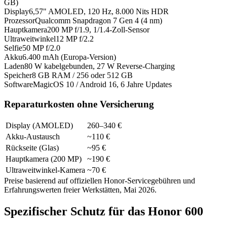
GB)
Display
6,57" AMOLED, 120 Hz, 8.000 Nits HDR
Prozessor
Qualcomm Snapdragon 7 Gen 4 (4 nm)
Hauptkamera
200 MP f/1.9, 1/1.4-Zoll-Sensor
Ultraweitwinkel
12 MP f/2.2
Selfie
50 MP f/2.0
Akku
6.400 mAh (Europa-Version)
Laden
80 W kabelgebunden, 27 W Reverse-Charging
Speicher
8 GB RAM / 256 oder 512 GB
Software
MagicOS 10 / Android 16, 6 Jahre Updates
Reparaturkosten ohne Versicherung
Display (AMOLED)
260–340 €
Akku-Austausch
~110 €
Rückseite (Glas)
~95 €
Hauptkamera (200 MP)
~190 €
Ultraweitwinkel-Kamera
~70 €
Preise basierend auf offiziellen Honor-Servicegebühren und
Erfahrungswerten freier Werkstätten, Mai 2026.
Spezifischer Schutz für das Honor 600